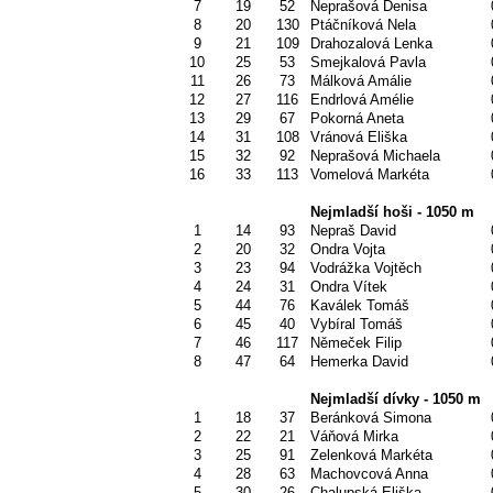
7
19
52
Neprašová Denisa
8
20
130
Ptáčníková Nela
9
21
109
Drahozalová Lenka
10
25
53
Smejkalová Pavla
11
26
73
Málková Amálie
12
27
116
Endrlová Amélie
13
29
67
Pokorná Aneta
14
31
108
Vránová Eliška
15
32
92
Neprašová Michaela
16
33
113
Vomelová Markéta
Nejmladší hoši - 1050 m
1
14
93
Nepraš David
2
20
32
Ondra Vojta
3
23
94
Vodrážka Vojtěch
4
24
31
Ondra Vítek
5
44
76
Kaválek Tomáš
6
45
40
Vybíral Tomáš
7
46
117
Němeček Filip
8
47
64
Hemerka David
Nejmladší dívky - 1050 m
1
18
37
Beránková Simona
2
22
21
Váňová Mirka
3
25
91
Zelenková Markéta
4
28
63
Machovcová Anna
5
30
26
Chalupská Eliška