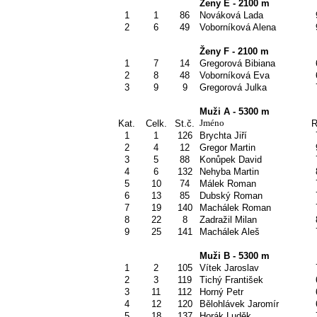
Ženy E - 2100 m
1
1
86
Nováková Lada
2
6
49
Voborníková Alena
Ženy F - 2100 m
1
7
14
Gregorová Bibiana
2
8
48
Voborníková Eva
3
9
9
Gregorová Julka
Muži A - 5300 m
Jméno
Kat.
Celk.
St.č.
R
1
1
126
Brychta Jiří
2
4
12
Gregor Martin
3
5
88
Konůpek David
4
6
132
Nehyba Martin
5
10
74
Málek Roman
6
13
85
Dubský Roman
7
19
140
Machálek Roman
8
22
8
Zadražil Milan
9
25
141
Machálek Aleš
Muži B - 5300 m
1
2
105
Vítek Jaroslav
2
3
119
Tichý František
3
11
112
Horný Petr
4
12
120
Bělohlávek Jaromír
5
18
137
Horák Luděk