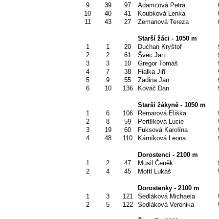
9
39
97
Adamcová Petra
10
40
41
Koubková Lenka
11
43
27
Zemanová Tereza
Starší žáci - 1050 m
1
1
20
Duchan Kryštof
2
2
61
Švec Jan
3
3
10
Gregor Tomáš
4
7
38
Fialka Jiří
5
9
55
Zadina Jan
6
10
136
Kováč Dan
Starší žákyně - 1050 m
1
6
106
Remarová Eliška
2
8
59
Pertlíková Lucie
3
19
60
Fuksová Karolína
4
48
110
Kárníková Leona
Dorostenci - 2100 m
1
2
47
Musil Čeněk
2
4
45
Mottl Lukáš
Dorostenky - 2100 m
1
3
121
Sedláková Michaela
2
5
122
Sedláková Veronika