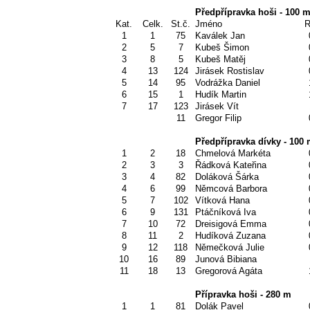
Předpřípravka hoši - 100 
Kat.
Celk.
St.č.
Jméno
R
1
1
75
Kaválek Jan
2
5
7
Kubeš Šimon
3
8
5
Kubeš Matěj
4
13
124
Jirásek Rostislav
5
14
95
Vodrážka Daniel
6
15
1
Hudík Martin
7
17
123
Jirásek Vít
11
Gregor Filip
Předpřípravka dívky - 100
1
2
18
Chmelová Markéta
2
3
3
Řádková Kateřina
3
4
82
Doláková Šárka
4
6
99
Němcová Barbora
5
7
102
Vítková Hana
6
9
131
Ptáčníková Iva
7
10
72
Dreisigová Emma
8
11
2
Hudíková Zuzana
9
12
118
Němečková Julie
10
16
89
Junová Bibiana
11
18
13
Gregorová Agáta
Přípravka hoši - 280 m
1
1
81
Dolák Pavel