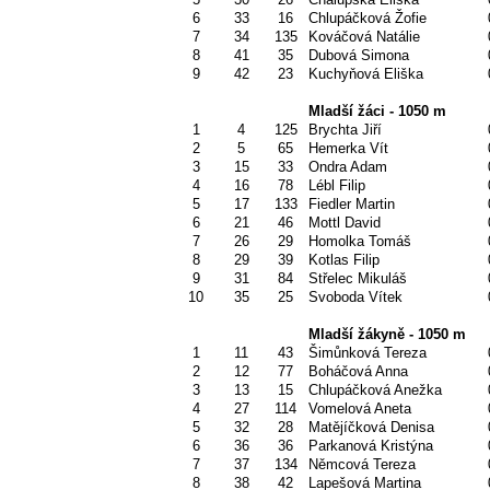
6
33
16
Chlupáčková Žofie
7
34
135
Kováčová Natálie
8
41
35
Dubová Simona
9
42
23
Kuchyňová Eliška
Mladší žáci - 1050 m
1
4
125
Brychta Jiří
2
5
65
Hemerka Vít
3
15
33
Ondra Adam
4
16
78
Lébl Filip
5
17
133
Fiedler Martin
6
21
46
Mottl David
7
26
29
Homolka Tomáš
8
29
39
Kotlas Filip
9
31
84
Střelec Mikuláš
10
35
25
Svoboda Vítek
Mladší žákyně - 1050 m
1
11
43
Šimůnková Tereza
2
12
77
Boháčová Anna
3
13
15
Chlupáčková Anežka
4
27
114
Vomelová Aneta
5
32
28
Matějíčková Denisa
6
36
36
Parkanová Kristýna
7
37
134
Němcová Tereza
8
38
42
Lapešová Martina