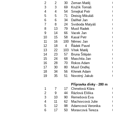
2
2
30
Zeman Matěj
3
3
69
Kružík Tomáš
4
4
54
Smejkal Petr
5
5
71
Dreisig Mikuláš
6
6
34
Daňhel Jan
7
8
24
Svoboda Matyáš
8
13
79
Musil Radek
9
14
66
Vacek Jan
10
15
58
Kasal Petr
11
16
100
Němec Jan
12
18
4
Řádek Pavel
13
22
103
Vítek Matěj
14
23
57
Bruna Štěpán
15
24
68
Maschita Jan
16
28
70
Rokos Adam
17
30
80
Musil Ondřej
18
34
56
Křenek Adam
19
35
51
Novotný Jakub
Přípravka dívky - 280 m
1
7
17
Chmelová Klára
2
9
44
Rázlová Eliška
3
10
90
Remešová Eva
4
11
62
Machovcová Julie
5
12
98
Adamcová Veronika
6
17
50
Moravcová Tereza