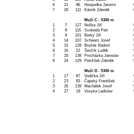
6
21
96
Hospodka Jaromír
7
28
111
Kárník Zdeněk
Muži C - 5300 m
1
7
127
Nožka Jiří
2
8
115
Svoboda Petr
3
9
101
Berky Jiří
4
14
107
Schwarz Josef
5
15
128
Brožek Radmil
6
16
22
Ševčík Luděk
7
20
138
Procházka Jaroslav
8
24
129
Petržílek Zdeněk
Muži D - 5300 m
1
17
87
Vodička Jiří
2
23
83
Čapský František
3
26
139
Machálek Josef
4
27
19
Vosyka Ladislav