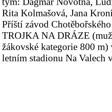
tým: Dagmar Novotná, Ludm
Rita Kolmašová, Jana Kron
Příští závod Chotěbořskéh
TROJKA NA DRÁZE (muži, 
žákovské kategorie 800 m) 
letním stadionu Na Valech 