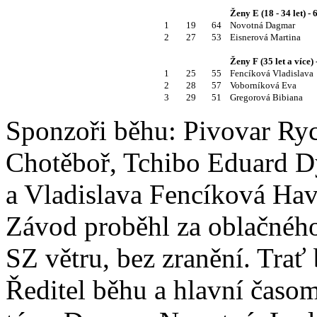
Ženy E (18 - 34 let) - 
1
19
64
Novotná Dagmar
2
27
53
Eisnerová Martina
Ženy F (35 let a více) 
1
25
55
Fencíková Vladislava
2
28
57
Voborníková Eva
3
29
51
Gregorová Bibiana
Sponzoři běhu: Pivovar Ryc
Chotěboř, Tchibo Eduard D
a Vladislava Fencíková Hav
Závod proběhl za oblačného
SZ větru, bez zranění. Trať
Ředitel běhu a hlavní časom