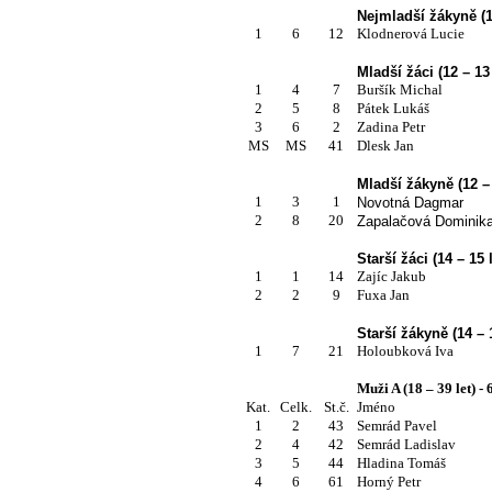
Nejmladší žákyně (10
1
6
12
Klodnerová Lucie
Mladší žáci (12 – 13 
1
4
7
Buršík Michal
2
5
8
Pátek Lukáš
3
6
2
Zadina Petr
MS
MS
41
Dlesk Jan
Mladší žákyně (12 – 
1
3
1
Novotná Dagmar
2
8
20
Zapalačová Dominik
Starší žáci (14 – 15 
1
1
14
Zajíc Jakub
2
2
9
Fuxa Jan
Starší žákyně (14 – 1
1
7
21
Holoubková Iva
Muži A (18 – 39 let) -
Kat.
Celk.
St.č.
Jméno
1
2
43
Semrád Pavel
2
4
42
Semrád Ladislav
3
5
44
Hladina Tomáš
4
6
61
Horný Petr