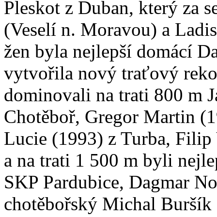
Pleskot z Duban, který za 
(Veselí n. Moravou) a Ladis
žen byla nejlepší domácí D
vytvořila nový traťový rek
dominovali na trati 800 m 
Chotěboř, Gregor Martin (
Lucie (1993) z Turba, Filip
a na trati 1 500 m byli nej
SKP Pardubice, Dagmar Nov
chotěbořský Michal Buršík 