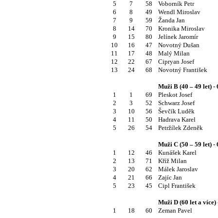
5
7
58
Voborník Petr
6
8
49
Wendl Miroslav
7
9
59
Žanda Jan
8
14
70
Kronika Miroslav
9
15
80
Jelínek Jaromír
10
16
47
Novotný Dušan
11
17
48
Malý Milan
12
22
67
Cipryan Josef
13
24
68
Novotný František
Muži B (40 – 49 let) -
1
1
69
Pleskot Josef
2
3
52
Schwarz Josef
3
10
56
Ševčík Luděk
4
11
50
Hadrava Karel
5
26
54
Petržílek Zdeněk
Muži C (50 – 59 let) -
1
12
46
Kunášek Karel
2
13
71
Kříž Milan
3
20
62
Málek Jaroslav
4
21
66
Zajíc Jan
5
23
45
Cipl František
Muži D (60 let a více)
1
18
60
Zeman Pavel