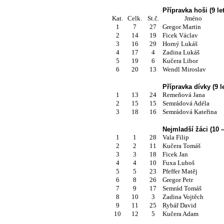
Přípravka hoši (9 le
Kat.
Celk.
St.č.
Jméno
1
7
27
Gregor Martin
2
14
19
Ficek Václav
3
16
29
Horný Lukáš
4
17
4
Zadina Lukáš
5
19
6
Kučera Libor
6
20
13
Wendl Miroslav
Přípravka dívky (9 l
1
13
24
Remeňová Jana
2
15
15
Semrádová Adéla
3
18
16
Semrádová Kateřina
Nejmladší žáci (10 –
1
1
28
Vala Filip
2
2
11
Kučera Tomáš
3
3
18
Ficek Jan
4
4
10
Fuxa Luboš
5
5
23
Pfeffer Matěj
6
8
26
Gregor Petr
7
9
17
Semrád Tomáš
8
10
3
Zadina Vojtěch
9
11
25
Rybář David
10
12
5
Kučera Adam