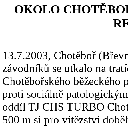
OKOLO CHOTĚBOŘ
R
13.7.2003, Chotěboř (Břevn
závodníků se utkalo na trat
Chotěbořského běžeckého p
proti sociálně patologickým
oddíl TJ CHS TURBO Chotě
500 m si pro vítězství doběhl