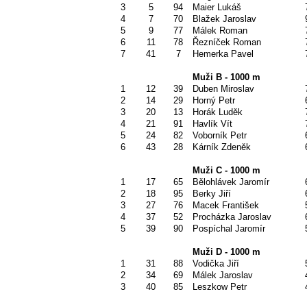
3
5
94
Maier Lukáš
4
7
70
Blažek Jaroslav
5
9
77
Málek Roman
6
11
78
Řezníček Roman
7
41
7
Hemerka Pavel
Muži B - 1000 m
1
12
39
Duben Miroslav
2
14
29
Horný Petr
3
20
13
Horák Luděk
4
21
91
Havlík Vít
5
24
82
Voborník Petr
6
43
28
Kárník Zdeněk
Muži C - 1000 m
1
17
65
Bělohlávek Jaromír
2
18
95
Berky Jiří
3
27
76
Macek František
4
37
52
Procházka Jaroslav
5
39
90
Pospíchal Jaromír
Muži D - 1000 m
1
31
88
Vodička Jiří
2
34
69
Málek Jaroslav
3
40
85
Leszkow Petr