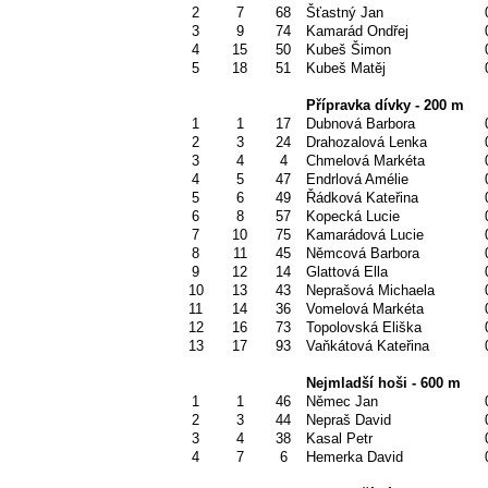
2
7
68
Šťastný Jan
3
9
74
Kamarád Ondřej
4
15
50
Kubeš Šimon
5
18
51
Kubeš Matěj
Přípravka dívky - 200 m
1
1
17
Dubnová Barbora
2
3
24
Drahozalová Lenka
3
4
4
Chmelová Markéta
4
5
47
Endrlová Amélie
5
6
49
Řádková Kateřina
6
8
57
Kopecká Lucie
7
10
75
Kamarádová Lucie
8
11
45
Němcová Barbora
9
12
14
Glattová Ella
10
13
43
Neprašová Michaela
11
14
36
Vomelová Markéta
12
16
73
Topolovská Eliška
13
17
93
Vaňkátová Kateřina
Nejmladší hoši - 600 m
1
1
46
Němec Jan
2
3
44
Nepraš David
3
4
38
Kasal Petr
4
7
6
Hemerka David