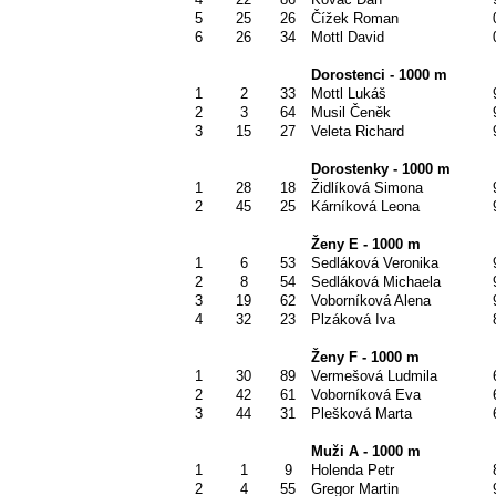
5
25
26
Čížek Roman
6
26
34
Mottl David
Dorostenci - 1000 m
1
2
33
Mottl Lukáš
2
3
64
Musil Čeněk
3
15
27
Veleta Richard
Dorostenky - 1000 m
1
28
18
Židlíková Simona
2
45
25
Kárníková Leona
Ženy E - 1000 m
1
6
53
Sedláková Veronika
2
8
54
Sedláková Michaela
3
19
62
Voborníková Alena
4
32
23
Plzáková Iva
Ženy F - 1000 m
1
30
89
Vermešová Ludmila
2
42
61
Voborníková Eva
3
44
31
Plešková Marta
Muži A - 1000 m
1
1
9
Holenda Petr
2
4
55
Gregor Martin