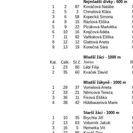
Nejmladší dívky - 600 m
1
2
87
Kováčová Natálie
2
5
3
Chmelová Klára
3
6
58
Kopecká Simona
4
8
15
Rázlová Eliška
5
9
22
Plzáková Markétka
6
10
16
Krejčová Adéla
7
11
92
Vaňkátová Eliška
8
12
12
Glattová Aneta
9
13
19
Konečná Sára
Mladší žáci - 1000 m
Jméno
Kat.
Celk.
St.č.
R
1
23
80
Lébl Filip
2
35
60
Kvaček David
Mladší žákyně - 1000 m
1
29
37
Vomelová Aneta
2
33
21
Němcová Tereza
3
36
11
Fixová Eliška
4
38
42
Hüblbauerová Marie
Starší žáci - 1000 m
1
10
35
Brychta Jiří
2
13
63
Voborník Jakub
3
16
5
Hemerka Vít
4
22
86
Kováč Dan