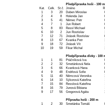
Předpřípravka hoši - 100 m
Kat.
Celk.
St.č.
Jméno
R
1
3
20
Duben Miroslav
2
4
8
Holenda Jan
3
5
41
Němec Petr
4
7
1
Jun Robert
5
8
83
Ressl Michael
6
10
2
Jun Rostislav
7
12
71
Jirásek Rostislav
8
13
67
Kvanka Petr
9
18
72
Jirásek Vít
10
19
59
Fikar Michal
Předpřípravka dívky - 100 
1
1
81
Ptáčníková Iva
2
2
32
Smetánková Nela
3
6
66
Kvanková Hana
4
9
48
Endrlová Sofie
5
11
40
Němcová Veronika
6
14
10
Sýkorová Kateřina
7
15
84
Resslová Kateřina
8
16
79
Junová Bibiana
9
17
56
Gregorová Agáta
Přípravka hoši - 200 m
1
2
30
Smetánka Tomáš