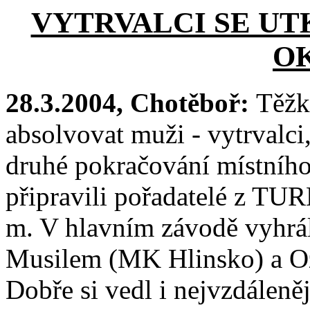
VYTRVALCI SE UT
O
28.3.2004, Chotěboř:
Těžk
absolvovat muži - vytrvalci,
druhé pokračování místníh
připravili pořadatelé z TU
m. V hlavním závodě vyhrá
Musilem (MK Hlinsko) a O
Dobře si vedl i nejvzdáleně