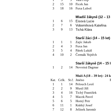
2
15
10
Ficek Jan
3
18
16
Fuxa Luboš
Mladší žákyně (12 – 13 
1
6
15
Eisová Lucie
2
7
6
Voborníková Kateřina
3
9
13
Tichá Klára
Starší žáci (14 – 15 let)
1
1
1
Zajíc Jakub
2
4
3
Fuxa Jan
3
5
4
Pátek Lukáš
4
10
2
Čermák Vojtěch
Starší žákyně (14 – 15 l
1
2
14
Novotná Dagmar
Muži A (18 – 39 let) - 24 
Kat.
Celk.
St.č.
Jméno
1
1
14
Pelouch Leoš
2
2
9
Musil Jiří
3
4
16
Tichý František
4
5
7
Macek Pavel
5
6
5
Horný Petr
6
11
1
Krátký Josef
7
12
8
Jelínek Jaromír