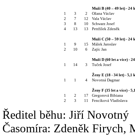
Muži B (40 – 49 let) - 24
1
3
2
Ožana Václav
2
7
12
Vala Václav
3
8
10
Schwarz Josef
4
13
13
Petržílek Zdeněk
Muži C (50 – 59 let) - 24
1
9
15
Málek Jaroslav
2
10
6
Zajíc Jan
Muži D (60 let a více) - 2
1
14
3
Tuček Josef
Ženy E (18 - 34 let) - 5,1
1
1
4
Novotná Dagmar
Ženy F (35 let a více) - 5
1
2
17
Gregorová Bibiana
2
3
11
Fencíková Vladislava
Ředitel běhu: Jiří Novotný
Časomíra: Zdeněk Firych, 