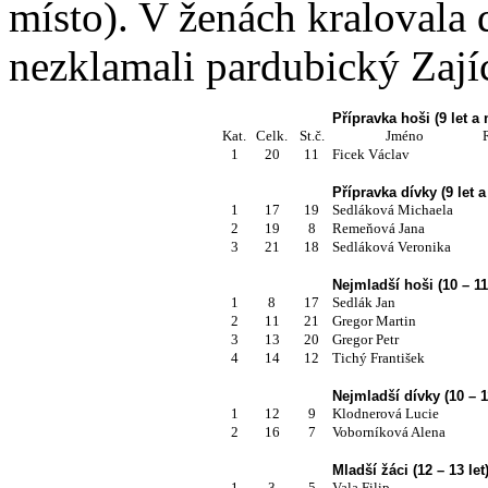
místo). V ženách kralovala
nezklamali pardubický Zaj
Přípravka hoši (9 let a
Kat.
Celk.
St.č.
Jméno
1
20
11
Ficek Václav
Přípravka dívky (9 let 
1
17
19
Sedláková Michaela
2
19
8
Remeňová Jana
3
21
18
Sedláková Veronika
Nejmladší hoši (10 – 11 
1
8
17
Sedlák Jan
2
11
21
Gregor Martin
3
13
20
Gregor Petr
4
14
12
Tichý František
Nejmladší dívky (10 – 11
1
12
9
Klodnerová Lucie
2
16
7
Voborníková Alena
Mladší žáci (12 – 13 let
1
3
5
Vala Filip