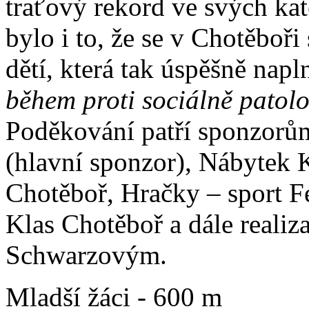
traťový rekord ve svých ka
bylo i to, že se v Chotěboři
dětí, která tak úspěšně napl
během proti sociálně patol
Poděkování patří sponzorů
(hlavní sponzor), Nábytek 
Chotěboř, Hračky – sport F
Klas Chotěboř a dále realiza
Schwarzovým.
Mladší žáci - 600 m