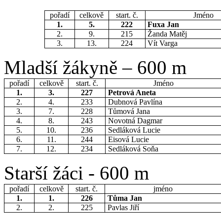
pořadí
celkově
start. č.
Jméno
1.
5.
222
Fuxa Jan
2.
9.
215
Žanda Matěj
3.
13.
224
Vít Varga
Mladší žákyně – 600 m
pořadí
celkově
start. č.
Jméno
1.
3.
227
Petrová Aneta
2.
4.
233
Dubnová Pavlína
3.
7.
228
Tůmová Jana
4.
8.
243
Novotná Dagmar
5.
10.
236
Sedláková Lucie
6.
11.
244
Eisová Lucie
7.
12.
234
Sedláková Soňa
Starší žáci - 600 m
pořadí
celkově
start. č.
jméno
1.
1.
226
Tůma Jan
2.
2.
225
Pavlas Jiří