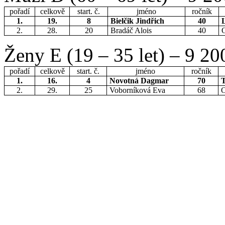
pořadí
celkově
start. č.
jméno
ročník
1.
19.
8
Bielčik Jindřich
40
2.
28.
20
Bradáč Alois
40
O
Ženy E (19 – 35 let) – 9 2
pořadí
celkově
start. č.
jméno
ročník
1.
16.
4
Novotná Dagmar
70
2.
29.
25
Voborníková Eva
68
O