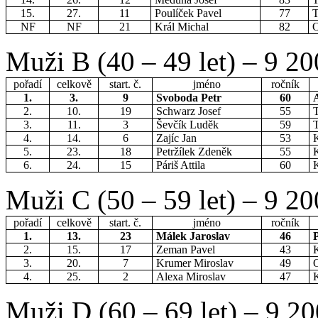
15.
27.
11
Poulíček Pavel
77
T
NF
NF
21
Král Michal
82
O
Muži B (40 – 49 let) – 9 2
pořadí
celkově
start. č.
jméno
ročník
1.
3.
9
Svoboda Petr
60
2.
10.
19
Schwarz Josef
55
3.
11.
3
Ševčík Luděk
59
4.
14.
6
Zajíc Jan
53
5.
23.
18
Petržílek Zdeněk
55
6.
24.
15
Páriš Attila
60
Muži C (50 – 59 let) – 9 2
pořadí
celkově
start. č.
jméno
ročník
1.
13.
23
Málek Jaroslav
46
2.
15.
17
Zeman Pavel
43
3.
20.
7
Krumer Miroslav
49
O
4.
25.
2
Alexa Miroslav
47
Muži D (60 – 69 let) – 9 2