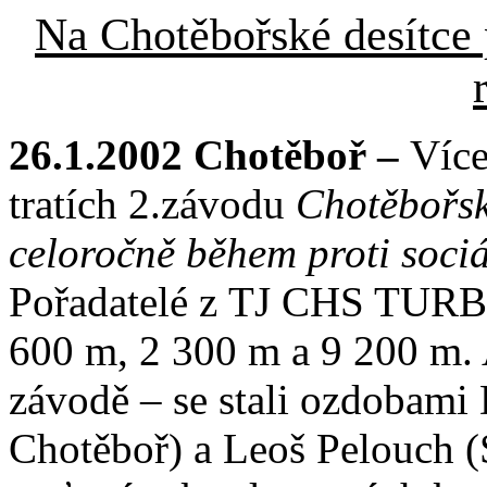
Na Chotěbořské desítce 
26.1.2002 Chotěboř –
Více
tratích 2.závodu
Chotěbořsk
celoročně během proti soci
Pořadatelé z TJ CHS TURBO
600 m, 2 300 m a 9 200 m. 
závodě – se stali ozdoba
Chotěboř) a Leoš Pelouch (