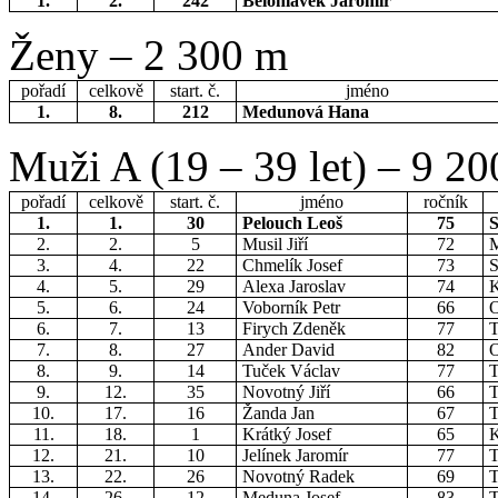
1.
2.
242
Bělohlávek Jaromír
Ženy – 2 300 m
pořadí
celkově
start. č.
jméno
1.
8.
212
Medunová Hana
Muži A (19 – 39 let) – 9 2
pořadí
celkově
start. č.
jméno
ročník
1.
1.
30
Pelouch Leoš
75
S
2.
2.
5
Musil Jiří
72
M
3.
4.
22
Chmelík Josef
73
S
4.
5.
29
Alexa Jaroslav
74
5.
6.
24
Voborník Petr
66
O
6.
7.
13
Firych Zdeněk
77
7.
8.
27
Ander David
82
O
8.
9.
14
Tuček Václav
77
9.
12.
35
Novotný Jiří
66
10.
17.
16
Žanda Jan
67
11.
18.
1
Krátký Josef
65
K
12.
21.
10
Jelínek Jaromír
77
T
13.
22.
26
Novotný Radek
69
14.
26.
12
Meduna Josef
83
T