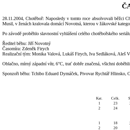
Č
28.11.2004, Chotěboř: Naposledy v tomto roce absolvovali běžci C
Musil, v ženách kralovala domácí Novotná, kterou v žákovské kategor
Po závodě proběhlo slavnostní vyhlášení celého chotěbořského seriál
Ředitel běhu: Jiří Novotný
Časomíra: Zdeněk Firych
Realizační tým: Monika Valová, Lukáš Firych, Iva Sedláková, Aleš V
Oblačno, mírný západní vítr, 6°C, trať dobře značená, všichni doběhl
Sponzoři běhu: Tchibo Eduard Dymáček, Pivovar Rychtář Hlinsko, O
Kat.
Celk.
S
1
23
2
24
1
18
2
20