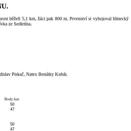
U.
st běželi 5,1 km, žáci pak 800 m. Prvenství si vybojoval hlinecký
vka ze Sedletína.
dislav Piskač, Natex Benátky Kubát.
Body kat.
50
47
50
47