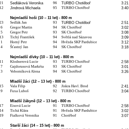
21
96
Sedláková Veronika
TURBO Chotěboř
3:21
12
95
TURBO Chotěboř
Jindrová Michaela
3:40
Nejmladší hoši (10 – 11 let) - 800 m
23
Sedlák Jan
93
TURBO Chotěboř
2:51
6
Gregor Martin
94
SK Chotěboř
3:02
5
Gregor Petr
93
SK Chotěboř
3:08
13
Tichý František
94
Světlá nad Sázavou
3:09
1
Horný Petr
94
Hvězda SKP Pardubice
3:12
4
Šťastný Jan
94
SK Chotěboř
3:18
Nejmladší dívky (10 – 11 let) - 800 m
11
Klodnerová Lucie
93
TURBO Chotěboř
2:58
7
Gajdorusová Markéta
93
SK Chotěboř
3:01
3
Voborníková Alena
94
SK Chotěboř
3:26
Mladší žáci (12 – 13 let) - 800 m
15
Vala Filip
92
Jiskra Havl. Brod
2:41
9
Fuxa Luboš
92
TURBO Chotěboř
3:04
Mladší žákyně (12 – 13 let) - 800 m
17
Eisová Lucie
91
TURBO Chotěboř
2:58
14
Tichá Klára
91
Hvězda SKP Pardubice
3:02
19
Fialková Veronika
91
Chotěboř
3:07
Starší žáci (14 – 15 let) - 800 m