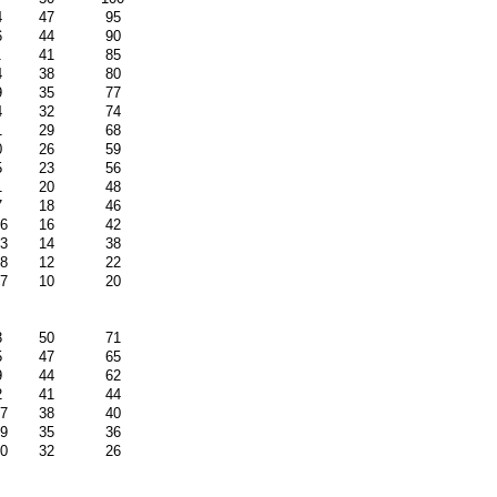
4
47
95
6
44
90
1
41
85
4
38
80
9
35
77
4
32
74
1
29
68
0
26
59
5
23
56
1
20
48
7
18
46
16
16
42
13
14
38
48
12
22
57
10
20
3
50
71
5
47
65
9
44
62
2
41
44
17
38
40
59
35
36
30
32
26