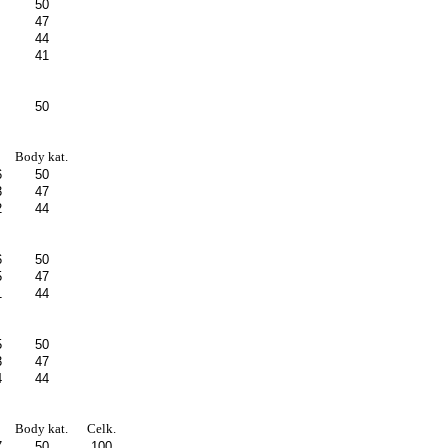
50
47
44
41
50
Body kat.
6
50
3
47
2
44
6
50
5
47
1
44
5
50
3
47
4
44
Body kat.
Celk.
7
50
100