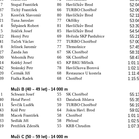
7
Stupal František
86
Havlíčkův Brod
52:0
37
Tichý František
66
TURBO Chotěboř
52:0
3
Koreček Slavomír
80
Havlíčkův Brod
52:1
21
Tuna Jaroslav
77
Okříšky
53:0
4
Štěpánek Robert
81
Havlíčkův Brod
53:3
5
Jiráček Josef
85
Havlíčkův Brod
54:5
22
Horný Petr
69
Hvězda SKP Pardubice
55:2
41
Tuček Václav
77
TURBO Chotěboř
57:0
8
Jelínek Jaromír
77
Třemošnice
57:4
27
Žanda Jan
67
SK Chotěboř
58:3
30
Voborník Petr
66
SK Chotěboř
58:4
14
Krátký Josef
65
KP BKU Mělník
1:01:
42
Stránský Petr
78
Havlíčkova Borová
1:02:
20
Čermák Jiří
68
Restaurace U kostela
1:11:
39
Fialka Radek
68
Chotěboř
1:15:
Muži B (40 – 49 let) - 14 000 m
1
Schwarz Josef
55
SK Chotěboř
55:1
40
Hotař Pavel
63
Datalusk Jihlava
55:3
11
Ševčík Luděk
59
TURBO Chotěboř
56:1
43
Král Petr
64
Jiskra Havl. Brod
59:0
38
Macek František
58
Chotěboř
1:01:
33
Sedlák Jiří
58
Přelouč
1:02:
19
Petržílek Zdeněk
55
KRB Chrudim
1:07:
Muži C (50 – 59 let) - 14 000 m