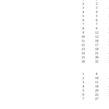
2
2
3
3
4
4
5
5
6
6
7
7
8
9
9
12
10
13
11
16
12
17
13
19
14
21
15
30
16
32
1
8
2
10
3
11
4
18
5
20
6
22
7
27