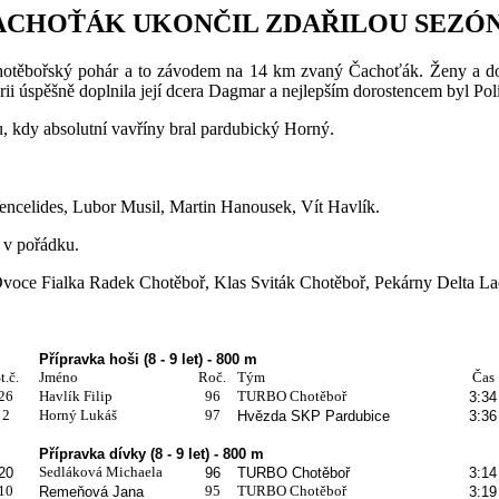
ACHOŤÁK UKONČIL ZDAŘILOU SEZÓN
hotěbořský pohár a to závodem na 14 km zvaný Čachoťák. Ženy a doro
ii úspěšně doplnila její dcera Dagmar a nejlepším dorostencem byl Polí
u, kdy absolutní vavříny bral pardubický Horný.
encelides, Lubor Musil, Martin Hanousek, Vít Havlík.
i v pořádku.
voce Fialka Radek Chotěboř, Klas Sviták Chotěboř, Pekárny Delta La
Přípravka hoši (8 - 9 let) - 800 m
t.č.
Jméno
Roč.
Tým
Čas
26
Havlík Filip
96
TURBO Chotěboř
3:34
2
Horný Lukáš
97
Hvězda SKP Pardubice
3:36
Přípravka dívky (8 - 9 let) - 800 m
Sedláková Michaela
20
96
TURBO Chotěboř
3:14
10
95
TURBO Chotěboř
Remeňová Jana
3:19