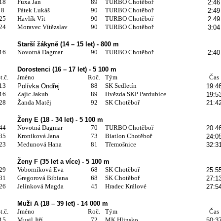
18
Fuxa Jan
89
TURBO Chotěboř
2:46
8
Pátek Lukáš
90
TURBO Chotěboř
2:49
25
Havlík Vít
90
TURBO Chotěboř
2:49
24
Moravec Vítězslav
90
TURBO Chotěboř
3:04
Starší žákyně (14 – 15 let) - 800 m
16
Novotná Dagmar
90
TURBO Chotěboř
2:40
Dorostenci (16 – 17 let) - 5 100 m
t.č.
Jméno
Roč.
Tým
Čas
13
88
SK Sedletín
Polívka Ondřej
19:4
16
Zajíc Jakub
89
Hvězda SKP Pardubice
19:5
28
Žanda Matěj
92
SK Chotěboř
21:4
Ženy E (18 - 34 let) - 5 100 m
44
Novotná Dagmar
70
TURBO Chotěboř
20:4
35
Kroniková Jana
73
Biatlon Chotěboř
24:0
23
Medunová Hana
81
Třemošnice
32:3
Ženy F (35 let a více) - 5 100 m
29
Voborníková Eva
68
SK Chotěboř
25:5
31
Gregorová Bibiana
68
SK Chotěboř
27:1
26
Jelínková Magda
45
Hradec Králové
27:5
Muži A (18 – 39 let) - 14 000 m
t.č.
Jméno
Roč.
Tým
Čas
15
Musil Jiří
72
MK Hlinsko
50:3