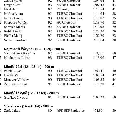
8
Žanda Matěj
92
SK OB Chotěboř
1:04,64
47
6
Gregor Petr
93
SK OB Chotěboř
1:07,48
44
0
Ficek Jan
92
Příjemky
1:10,54
41
6
Kučera Adam
92
TURBO Chotěboř
1:14,64
38
8
Nožka David
93
TURBO Chotěboř
1:18,07
35
2
Klepetko Vojtěch
92
HC Chotěboř
1:18,70
32
9
Šárovec Marek
92
SK OB Chotěboř
1:19,98
29
7
Rybář David
92
TURBO Chotěboř
1:23,30
26
4
Pfeffer Matěj
92
TURBO Chotěboř
1:56,20
23
0
Svatoš Jaroslav
92
SK OB Chotěboř
2:11,64
20
Nejmladší žákyně (10 – 11 let) - 200 m
7
Voborníková Kateřina
92
SK OB Chotěboř
59,26
50
7
Klodnerová Lucie
93
TURBO Chotěboř
1:13,06
47
Mladší žáci (12 – 13 let) - 200 m
3
Pátek Lukáš
90
TURBO Chotěboř
59,11
50
1
Havlík Vít
90
TURBO Chotěboř
1:05,54
47
0
Moravec Vítěslav
90
TURBO Chotěboř
1:08,85
44
1
Žemlička Tomáš
91
SK OB Chotěboř
1:18,70
41
Mladší žákyně (12 – 13 let) - 200 m
2
91
SK OB Chotěboř
1:04,23
50
Staňková Petra
Starší žáci (14 – 15 let) - 200 m
5
Zajíc Jakub
89
AFK SKP Pardubice
54,80
50