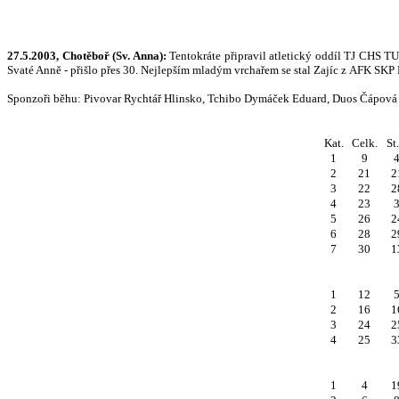
27.5.2003, Chotěboř (Sv. Anna):
Tentokráte připravil atletický oddíl TJ CHS TU
Svaté Anně - přišlo přes 30. Nejlepším mladým vrchařem se stal Zajíc z AFK SK
Sponzoři běhu: Pivovar Rychtář Hlinsko, Tchibo Dymáček Eduard, Duos Čápová 
Kat.
Celk.
St.
1
9
2
21
2
3
22
2
4
23
5
26
2
6
28
2
7
30
1
1
12
2
16
1
3
24
2
4
25
3
1
4
1