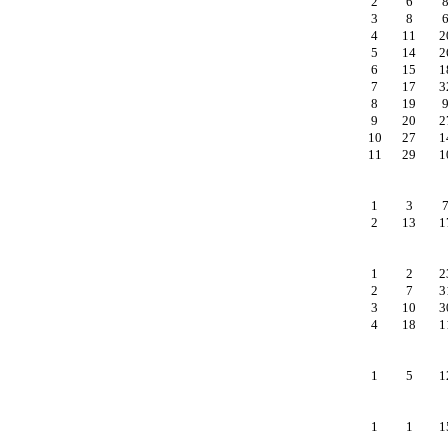
2
6
3
8
4
11
2
5
14
2
6
15
1
7
17
3
8
19
9
20
2
10
27
1
11
29
1
1
3
2
13
1
1
2
2
2
7
3
3
10
3
4
18
1
1
5
1
1
1
1