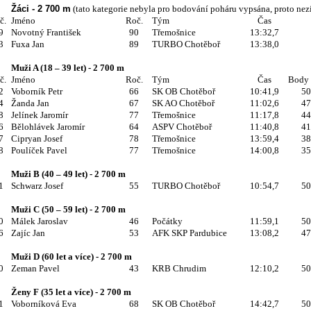
Žáci - 2 700 m
(tato kategorie nebyla pro bodování poháru vypsána, proto nez
č.
Jméno
Roč.
Tým
Čas
9
Novotný František
90
Třemošnice
13:32,7
3
Fuxa Jan
89
TURBO Chotěboř
13:38,0
Muži A (18 – 39 let) - 2 700 m
č.
Jméno
Roč.
Tým
Čas
Body 
2
Voborník Petr
66
SK OB Chotěboř
10:41,9
50
4
Žanda Jan
67
SK AO Chotěboř
11:02,6
47
8
Jelínek Jaromír
77
Třemošnice
11:17,8
44
6
Bělohlávek Jaromír
64
ASPV Chotěboř
11:40,8
41
7
Cipryan Josef
78
Třemošnice
13:59,4
38
8
Poulíček Pavel
77
Třemošnice
14:00,8
35
Muži B (40 – 49 let) - 2 700 m
1
Schwarz Josef
55
TURBO Chotěboř
10:54,7
50
Muži C (50 – 59 let) - 2 700 m
0
Málek Jaroslav
46
Počátky
11:59,1
50
6
Zajíc Jan
53
AFK SKP Pardubice
13:08,2
47
Muži D (60 let a více) - 2 700 m
0
Zeman Pavel
43
KRB Chrudim
12:10,2
50
Ženy F (35 let a více) - 2 700 m
1
Voborníková Eva
68
SK OB Chotěboř
14:42,7
50