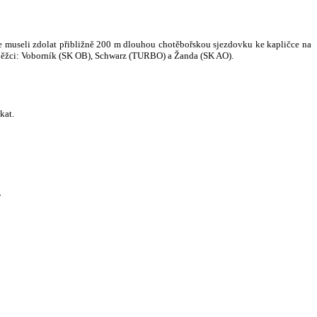
 že museli zdolat přibližně 200 m dlouhou chotěbořskou sjezdovku ke kapličce na
 běžci: Voborník (SK OB), Schwarz (TURBO) a Žanda (SK AO).
kat.
F