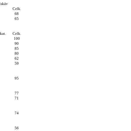
ískáv
Celk.
68
65
kat.
Celk.
100
90
85
80
62
59
95
77
71
74
56