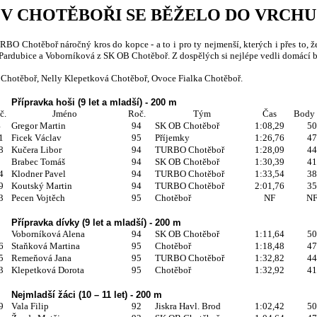
V CHOTĚBOŘI SE BĚŽELO DO VRCHU
RBO Chotěboř náročný kros do kopce - a to i pro ty nejmenší, kterých i přes to,
P Pardubice a Voborníková z SK OB Chotěboř. Z dospělých si nejlépe vedli domácí
Chotěboř, Nelly Klepetková Chotěboř, Ovoce Fialka Chotěboř.
Přípravka hoši (9 let a mladší) - 200 m
č.
Jméno
Roč.
Tým
Čas
Body 
4
Gregor Martin
94
SK OB Chotěboř
1:08,29
50
1
Ficek Václav
95
Příjemky
1:26,76
47
8
Kučera Libor
94
TURBO Chotěboř
1:28,09
44
3
Brabec Tomáš
94
SK OB Chotěboř
1:30,39
41
4
Klodner Pavel
94
TURBO Chotěboř
1:33,54
38
9
Koutský Martin
94
TURBO Chotěboř
2:01,76
35
3
Pecen Vojtěch
95
Chotěboř
NF
N
Přípravka dívky (9 let a mladší) - 200 m
5
Voborníková Alena
94
SK OB Chotěboř
1:11,64
50
6
Staňková Martina
95
Chotěboř
1:18,48
47
5
Remeňová Jana
95
TURBO Chotěboř
1:32,82
44
3
Klepetková Dorota
95
Chotěboř
1:32,92
41
Nejmladší žáci (10 – 11 let) - 200 m
9
Vala Filip
92
Jiskra Havl. Brod
1:02,42
50